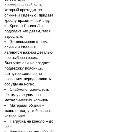
хромированный кант,
который проходит по
спинке и сиденью, придает
креслу праздничный вид.
Кресло Логика Люкс
подходит как детям, так и
взрослым.
Эргономичная форма
спинки и сиденья
являются важной деталью
при выборе кресла.
Выгнутая спинка создает
поддержку поясницы,
выгнутое сиденье не
позволяет передавливать
сосуды на ногах.
Снабжено газлифтом.
Пятилучье усилено
металлическим кольцом.
Материал обивки –
ткань-сетка, устойчивая к
истираниям.
Нагрузка на кресло – до
80 кг.
Упаковка - пятислойный