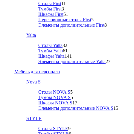
Столы First
11
Тумбы First
3
Шкафы First
51
Переговорные столы First
5
Элементы дополнительные First
8
Yalta
Столы Yalta
32
Тумбы Yalta
61
Шкафы Yalta
141
Элементы дополнительные Yalta
27
Мебель для персонала
Nova S
Столы NOVA S
5
Тумбы NOVA S
5
Шкафы NOVA S
17
Элементы дополнительные NOVA S
15
STYLE
Столы STYLE
9
Тумбы STYLE
6