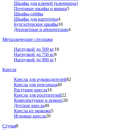
Шкафы для ключей (ключницы)
Почтовые шкафы и ящики
5
Шкафы-сейфы
Шкафы для картотеки
4
Бухгалтерские шкафы
18
Депозитные и абонентские
4
Металлические стеллажи
Нагрузкой до 500 кг
18
Нагрузкой до 750 кг
8
Нагрузкой до 900 кг
1
Кресла
Кресла для руководителей
82
Кресла для персонала
49
Растущие кресла
16
Кресла для посетителей
22
Комплектущие и ремонт
28
Детские кресла
49
Кресла из экокожи
5
Игровые кресла
20
Стулья
8