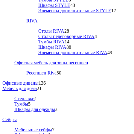
Шкафы STYLE
43
Элементы дополнительные STYLE
17
RIVA
Столы RIVA
28
Столы переговорные RIVA
4
Тумбы RIVA
14
Шкафы RIVA
88
Элементы дополнительные RIVA
49
Офисная мебель для зоны ресепшен
Ресепшен Riva
50
Офисные диваны
136
Мебель для дома
21
Стеллажи
1
Тумбы
5
Шкафы для одежды
3
Сейфы
Мебельные сейфы
7