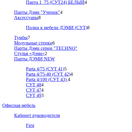
Парта 1_75 (СУТ24) БЕЛЫЙ
4
Парты Дэми "Ученик"
4
Аксессуары
8
Полки к мебели ДЭМИ (СУТ)
8
Тумбы
7
Модульные стенки
6
Парты Дэми серии "TECHNO"
Стулья «Дэми»
2
Парты ДЭМИ NEW
Parta 4/75 (СУТ 41)
5
Parta 4/75-40 (СУТ 42)
4
Parta 4/100 (СУТ 43)
4
СУТ 48
4
СУТ 47
4
СУТ 49
3
Офисная мебель
Кабинет руководителя
First