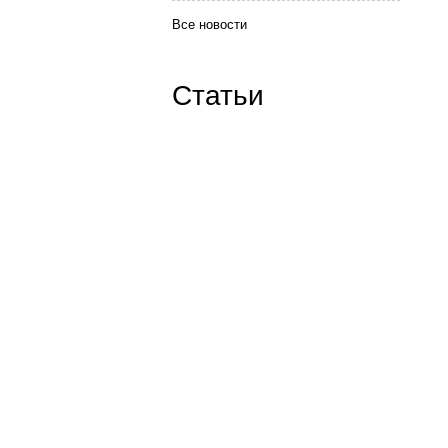
Все новости
Статьи
Наши контакты:
ICQ: 654776626
Skype:
goodwin-tver