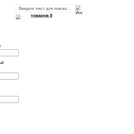
товаров 0
я
ый