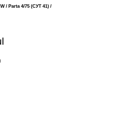
EW
/
Parta 4/75 (СУТ 41)
/
l
l