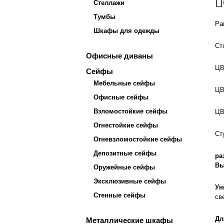
Стеллажи
Тумбы
Par
Шкафы для одежды
Ст
Офисные диваны
ЦВ
Сейфы
Мебельные сейфы
ЦВ
Офисные сейфы
Взломостойкие сейфы
ЦВ
Огнестойкие сейфы
Ст
Огневзломостойкие сейфы
Депозитные сейфы
ра
Вы
Оружейные сейфы
Эксклюзивные сейфы
Ун
Стенные сейфы
св
Дл
Металлические шкафы