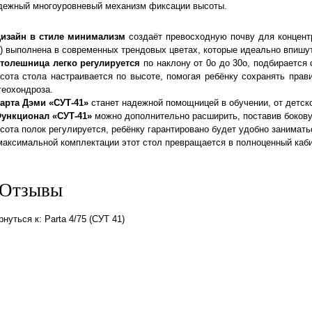
дежный многоуровневый механизм фиксации высоты.
изайн в стиле минимализм
создаёт превосходную почву для концентр
) выполнена в современных трендовых цветах, которые идеально впишу
толешница легко регулируется
по наклону от 0о до 30о, подбирается
сота стола настраивается по высоте, помогая ребёнку сохранять прав
теохондроза.
арта Дэми «СУТ-41»
станет надежной помощницей в обучении, от детско
ункционал «СУТ-41»
можно дополнительно расширить, поставив боков
сота полок регулируется, ребёнку гарантировано будет удобно занимать
максимальной комплектации этот стол превращается в полноценный кабине
Отзывы
нуться к: Parta 4/75 (СУТ 41)