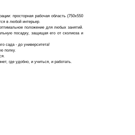
ации: просторная рабочая область (750х550
тся в любой интерьер.
 оптимальное положение для любых занятий.
ильную посадку, защищая его от сколиоза и
го сада - до университета!
ую полку.
ся.
т, где удобно, и учиться, и работать.