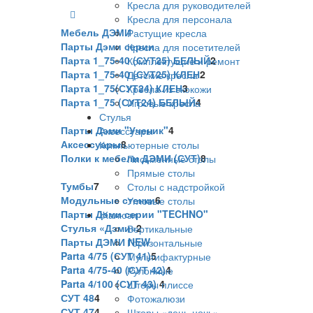
Кресла для руководителей
Корзина
Кресла для персонала
Мебель ДЭМИ
Растущие кресла
Парты Дэми серии
Кресла для посетителей
Парта 1_75-40 (СУТ25) БЕЛЫЙ
2
Комплектущие и ремонт
Парта 1_75-40 (СУТ25) КЛЕН
2
Детские кресла
Парта 1_75(СУТ24) КЛЕН
3
Кресла из экокожи
Парта 1_75 (СУТ24) БЕЛЫЙ
4
Игровые кресла
Стулья
Парты Дэми "Ученик"
4
Аксессуары
Аксессуары
8
Компьютерные столы
Полки к мебели ДЭМИ (СУТ)
8
Письменные столы
Прямые столы
Тумбы
7
Столы с надстройкой
Модульные стенки
6
Угловые столы
Парты Дэми серии "TECHNO"
Жалюзи
Стулья «Дэми»
2
Вертикальные
Парты ДЭМИ NEW
Горизонтальные
Parta 4/75 (СУТ 41)
5
Мультифактурные
Parta 4/75-40 (СУТ 42)
4
Рулонные
Parta 4/100 (СУТ 43)
4
Шторы плиссе
СУТ 48
4
Фотожалюзи
СУТ 47
4
Шторы «день-ночь»