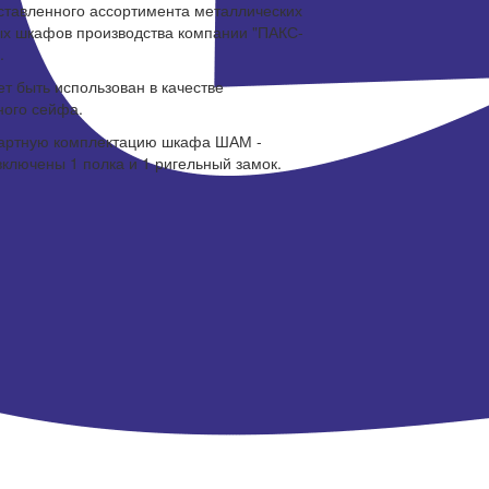
ставленного ассортимента металлических
х шкафов производства компании "ПАКС-
.
т быть использован в качестве
ого сейфа.
дартную комплектацию шкафа ШАМ -
включены 1 полка и 1 ригельный замок.