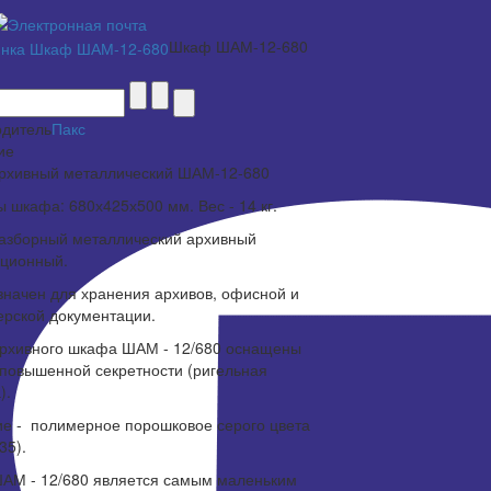
Шкаф ШАМ-12-680
одитель
Пакс
ие
рхивный металлический ШАМ-12-680
 шкафа: 680х425х500 мм. Вес - 14 кг.
азборный металлический архивный
кционный.
начен для хранения архивов, офисной и
ерской документации.
рхивного шкафа ШАМ - 12/680 оснащены
повышенной секретности (ригельная
).
е - полимерное порошковое серого цвета
35).
АМ - 12/680 является самым маленьким