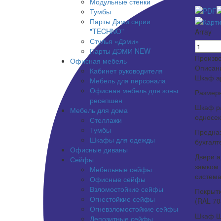
Модульные стенки
Тумбы
Парты Дэми серии
"TECHNO"
Array
Стулья «Дэми»
Парты ДЭМИ NEW
Произв
Офисная мебель
Описан
Кабинет руководителя
Шкаф а
Мебель для персонала
Офисная мебель для зоны
Размеры
ресепшен
Шкаф р
Мебель для дома
односе
Стеллажи
Тумбы
Предназ
Шкафы для одежды
бухгалт
Офисные диваны
Двери а
Сейфы
замком 
Мебельные сейфы
система
Офисные сейфы
Взломостойкие сейфы
Покрыти
Огнестойкие сейфы
(RAL 70
Огневзломостойкие сейфы
Шкаф Ш
Депозитные сейфы