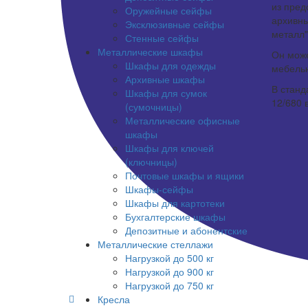
из пред
Оружейные сейфы
архивны
Эксклюзивные сейфы
металл"
Стенные сейфы
Металлические шкафы
Он може
Шкафы для одежды
мебельн
Архивные шкафы
В стан
Шкафы для сумок
12/680 
(сумочницы)
Металлические офисные
шкафы
Шкафы для ключей
(ключницы)
Почтовые шкафы и ящики
Шкафы-сейфы
Шкафы для картотеки
Бухгалтерские шкафы
Депозитные и абонентские
Металлические стеллажи
Нагрузкой до 500 кг
Нагрузкой до 900 кг
Нагрузкой до 750 кг
655-888
Кресла