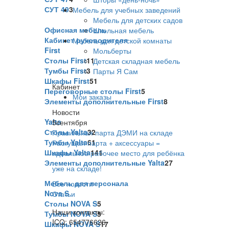
СУТ 49
3
Мебель для учебных заведений
Мебель для детских садов
Офисная мебель
Школьная мебель
Кабинет руководителя
Мебель для детской комнаты
First
Мольберты
Столы First
11
Детская складная мебель
Тумбы First
3
Парты Я Сам
Шкафы First
51
Кабинет
Переговорные столы First
5
Мои заказы
Элементы дополнительные First
8
Новости
Yalta
5
сентября
Столы Yalta
32
Правильная парта ДЭМИ на складе
Тумбы Yalta
61
Растущая парта + аксессуары =
Шкафы Yalta
141
идеальное рабочее место для ребёнка
Элементы дополнительные Yalta
27
уже на складе!
Мебель для персонала
Все новости
Nova S
Статьи
Столы NOVA S
5
Наши контакты:
Тумбы NOVA S
5
ICQ: 654776626
Шкафы NOVA S
17