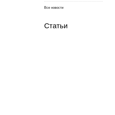
Все новости
Статьи
Наши контакты:
ICQ: 654776626
Skype:
goodwin-tver