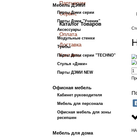
Партнерам
Мебель ДЭМИ
Парты Дэми серии
Сервис
Парты Дэми "Ученик"
Каталог Товаров
Ст
Аксессуары
Оплата
Модульные стенки
Доставка
Тумбы
Контакты
Парты Дэми серии "TECHNO"
Стулья «Дэми»
Парты ДЭМИ NEW
Пр
Офисная мебель
П
Кабинет руководителя
Мебель для персонала
Офисная мебель для зоны
ресепшен
НА
Мебель для дома