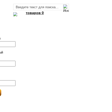
товаров 0
я
ый