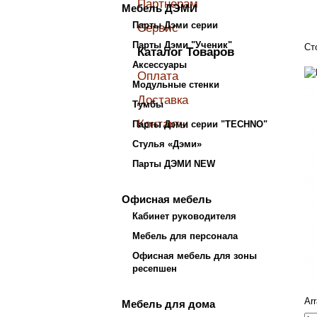
Партнерам
Мебель ДЭМИ
Парты Дэми серии
Сервис
Парты Дэми "Ученик"
Ст
Каталог Товаров
Аксессуары
Оплата
Модульные стенки
Доставка
Тумбы
Контакты
Парты Дэми серии "TECHNO"
Стулья «Дэми»
Парты ДЭМИ NEW
Офисная мебель
Кабинет руководителя
Мебель для персонала
Офисная мебель для зоны
ресепшен
Ar
Мебель для дома