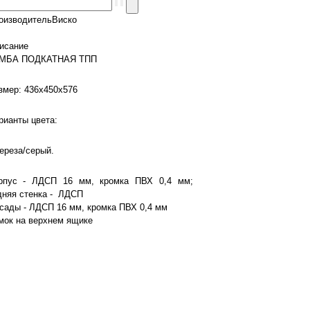
оизводитель
Виско
исание
МБА ПОДКАТНАЯ ТПП
змер: 436х450х576
рианты цвета:
Береза/серый.
рпус - ЛДСП 16 мм, кромка ПВХ 0,4 мм;
дняя стенка - ЛДСП
сады - ЛДСП 16 мм, кромка ПВХ 0,4 мм
мок на верхнем ящике