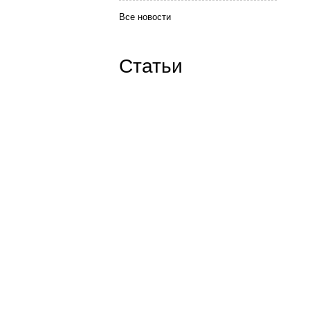
Все новости
Статьи
Наши контакты:
ICQ: 654776626
Skype:
goodwin-tver