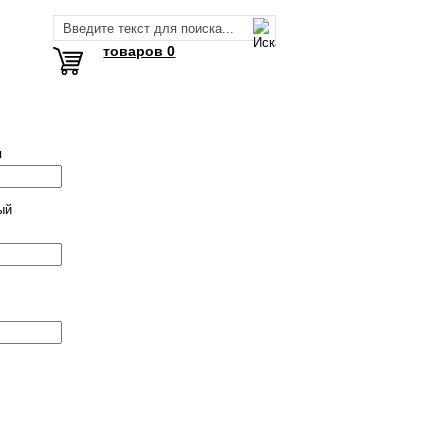
товаров 0
я
ый