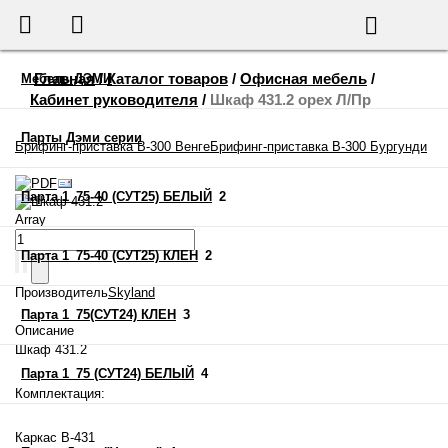
655-888
Корзина
Поиск
Главная
/
Каталог товаров
/
Офисная мебель
/
Мебель ДЭМИ
Кабинет руководителя
/
Шкаф 431.2 орех Л/Пр
Парты Дэми серии
Брифинг-приставка B-300 Венге
Брифинг-приставка B-300 Бургунди
Парта 1_75-40 (СУТ25) БЕЛЫЙ
2
Шкаф 431.2
Array
Парта 1_75-40 (СУТ25) КЛЕН
2
Производитель
Skyland
Парта 1_75(СУТ24) КЛЕН
3
Описание
Шкаф 431.2
Парта 1_75 (СУТ24) БЕЛЫЙ
4
Комплектация:
Каркас В-431