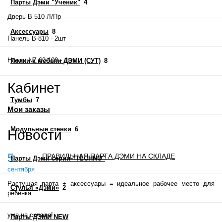
Парты Дэми "Ученик"
4
Дверь В-510 Л/Пр
Аксессуары
8
Панель В-810 - 2шт
Ножки NZ 60-100 - 4шт
Полки к мебели ДЭМИ (СУТ)
8
Кабинет
Тумбы
7
Мои заказы
Модульные стенки
6
Новости
5
ПРАВИЛЬНАЯ ПАРТА ДЭМИ НА СКЛАДЕ
Парты Дэми серии "TECHNO"
сентября
Растущая парта + аксессуары = идеальное рабочее место для
Стулья «Дэми»
2
ребёнка
уже на складе!
Парты ДЭМИ NEW