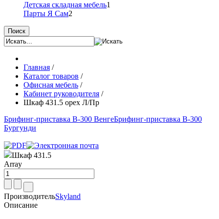
Детская складная мебель
1
Парты Я Сам
2
Поиск
Главная
/
Каталог товаров
/
Офисная мебель
/
Кабинет руководителя
/
Шкаф 431.5 орех Л/Пр
Брифинг-приставка B-300 Венге
Брифинг-приставка B-300
Бургунди
Шкаф 431.5
Array
Производитель
Skyland
Описание