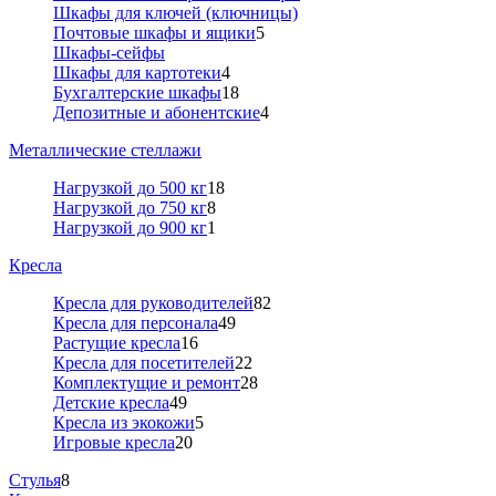
Шкафы для ключей (ключницы)
Почтовые шкафы и ящики
5
Шкафы-сейфы
Шкафы для картотеки
4
Бухгалтерские шкафы
18
Депозитные и абонентские
4
Металлические стеллажи
Нагрузкой до 500 кг
18
Нагрузкой до 750 кг
8
Нагрузкой до 900 кг
1
Кресла
Кресла для руководителей
82
Кресла для персонала
49
Растущие кресла
16
Кресла для посетителей
22
Комплектущие и ремонт
28
Детские кресла
49
Кресла из экокожи
5
Игровые кресла
20
Стулья
8