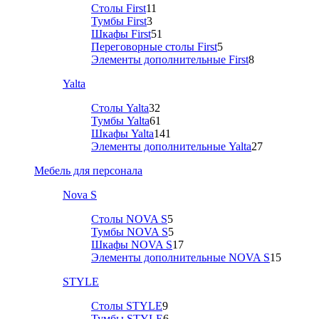
Столы First
11
Тумбы First
3
Шкафы First
51
Переговорные столы First
5
Элементы дополнительные First
8
Yalta
Столы Yalta
32
Тумбы Yalta
61
Шкафы Yalta
141
Элементы дополнительные Yalta
27
Мебель для персонала
Nova S
Столы NOVA S
5
Тумбы NOVA S
5
Шкафы NOVA S
17
Элементы дополнительные NOVA S
15
STYLE
Столы STYLE
9
Тумбы STYLE
6