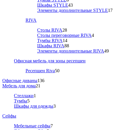
Шкафы STYLE
43
Элементы дополнительные STYLE
17
RIVA
Столы RIVA
28
Столы переговорные RIVA
4
Тумбы RIVA
14
Шкафы RIVA
88
Элементы дополнительные RIVA
49
Офисная мебель для зоны ресепшен
Ресепшен Riva
50
Офисные диваны
136
Мебель для дома
21
Стеллажи
1
Тумбы
5
Шкафы для одежды
3
Сейфы
Мебельные сейфы
7