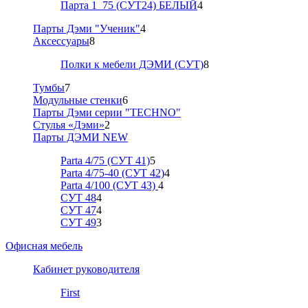
Парта 1_75 (СУТ24) БЕЛЫЙ
4
Парты Дэми "Ученик"
4
Аксессуары
8
Полки к мебели ДЭМИ (СУТ)
8
Тумбы
7
Модульные стенки
6
Парты Дэми серии "TECHNO"
Стулья «Дэми»
2
Парты ДЭМИ NEW
Parta 4/75 (СУТ 41)
5
Parta 4/75-40 (СУТ 42)
4
Parta 4/100 (СУТ 43)
4
СУТ 48
4
СУТ 47
4
СУТ 49
3
Офисная мебель
Кабинет руководителя
First