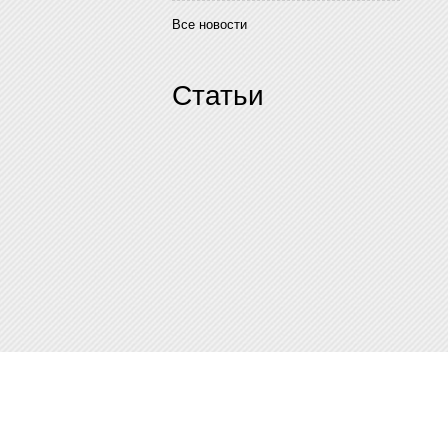
Все новости
Статьи
Наши контакты:
ICQ: 654776626
Skype:
goodwin-tver