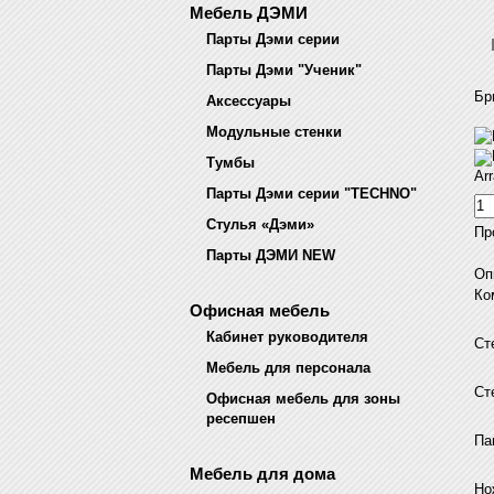
Мебель ДЭМИ
Парты Дэми серии
Парты Дэми "Ученик"
Бр
Аксессуары
Модульные стенки
Тумбы
Ar
Парты Дэми серии "TECHNO"
Стулья «Дэми»
Пр
Парты ДЭМИ NEW
Оп
Ко
Офисная мебель
Кабинет руководителя
Ст
Мебель для персонала
Ст
Офисная мебель для зоны
ресепшен
Па
Мебель для дома
Но