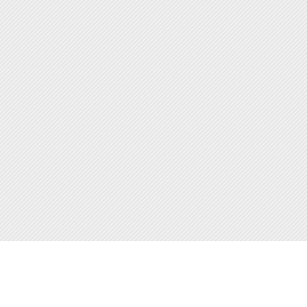
Магазин-склад:
1-я Суворова 1, Литера В
Тел:
+7 (4822) 355-888