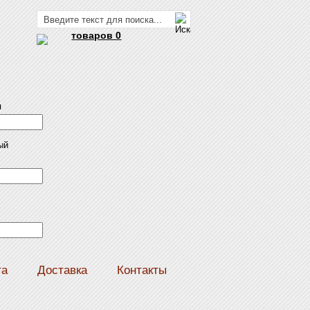
товаров 0
я
ый
та
Доставка
Контакты