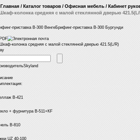
Главная
/
Каталог товаров
/
Офисная мебель
/
Кабинет руко
Шкаф-колонка средняя с малой стеклянной дверью 421.5(L/
ифинг-приставка B-300 Венге
Брифинг-приставка B-300 Бургунди
Шкаф-колонка средняя с малой стеклянной дверью 421.5(L/R)
ray
оизводитель
Skyland
исание
мплектация:
еллаж В-421
екло + фурнитура B-511+КF
нель В-810
жки UZ 40-100