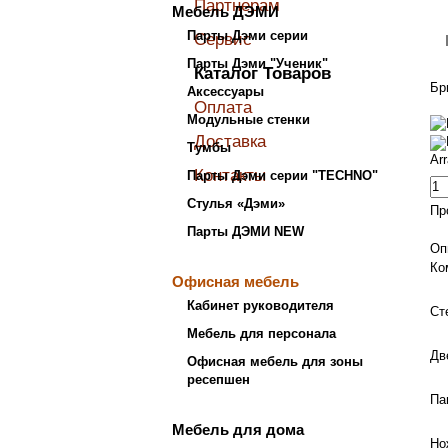
Партнерам
Мебель ДЭМИ
Парты Дэми серии
Сервис
Парты Дэми "Ученик"
Каталог Товаров
Бр
Аксессуары
Оплата
Модульные стенки
Доставка
Тумбы
Ar
Контакты
Парты Дэми серии "TECHNO"
Стулья «Дэми»
Пр
Парты ДЭМИ NEW
Оп
Ко
Офисная мебель
Кабинет руководителя
Ст
Мебель для персонала
Дв
Офисная мебель для зоны
ресепшен
Па
Мебель для дома
Но