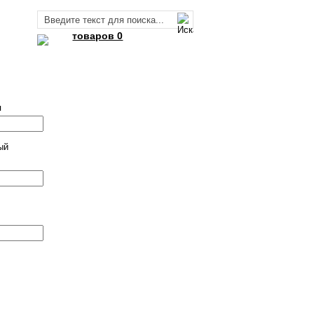
товаров 0
я
ый