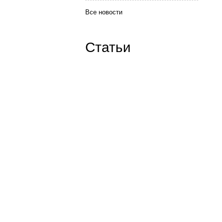
Все новости
Статьи
Наши контакты:
ICQ: 654776626
Skype:
goodwin-tver