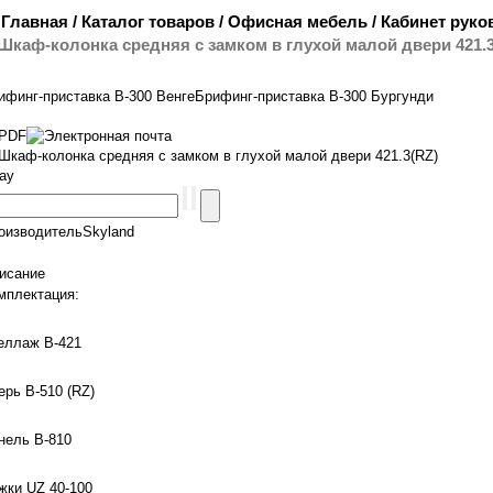
Главная
/
Каталог товаров
/
Офисная мебель
/
Кабинет руко
Шкаф-колонка средняя с замком в глухой малой двери 421.3
ифинг-приставка B-300 Венге
Брифинг-приставка B-300 Бургунди
Шкаф-колонка средняя с замком в глухой малой двери 421.3(RZ)
ray
оизводитель
Skyland
исание
мплектация:
еллаж В-421
ерь В-510 (RZ)
нель В-810
жки UZ 40-100