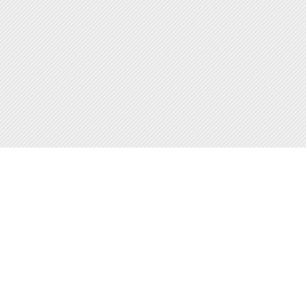
Наши контакты:
ICQ: 654776626
Skype:
goodwin-tver
Email:
goodwin-tver@mail.ru
Магазин-склад: