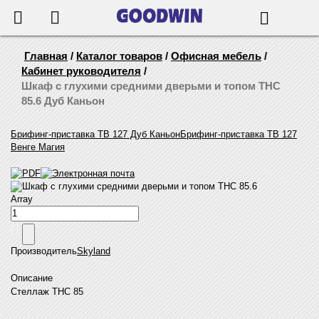
655-888
Корзина
Поиск
Главная
/
Каталог товаров
/
Офисная мебель
/
Кабинет руководителя
/
Шкаф с глухими средними дверьми и топом THC
85.6 Дуб Каньон
Брифинг-приставка ТВ 127 Дуб Каньон
Брифинг-приставка ТВ 127
Венге Магия
Шкаф с глухими средними дверьми и топом THC 85.6
Array
Производитель
Skyland
Описание
Стеллаж THC 85