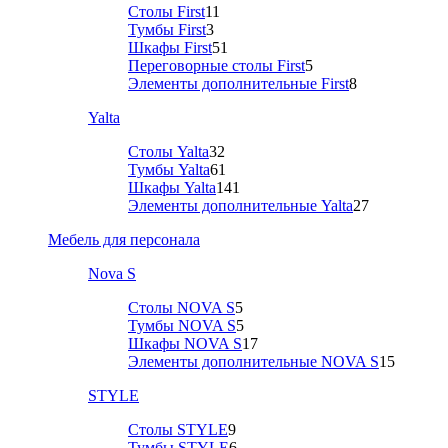
Столы First
11
Тумбы First
3
Шкафы First
51
Переговорные столы First
5
Элементы дополнительные First
8
Yalta
Столы Yalta
32
Тумбы Yalta
61
Шкафы Yalta
141
Элементы дополнительные Yalta
27
Мебель для персонала
Nova S
Столы NOVA S
5
Тумбы NOVA S
5
Шкафы NOVA S
17
Элементы дополнительные NOVA S
15
STYLE
Столы STYLE
9
Тумбы STYLE
6