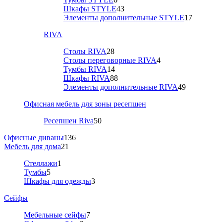
Шкафы STYLE
43
Элементы дополнительные STYLE
17
RIVA
Столы RIVA
28
Столы переговорные RIVA
4
Тумбы RIVA
14
Шкафы RIVA
88
Элементы дополнительные RIVA
49
Офисная мебель для зоны ресепшен
Ресепшен Riva
50
Офисные диваны
136
Мебель для дома
21
Стеллажи
1
Тумбы
5
Шкафы для одежды
3
Сейфы
Мебельные сейфы
7