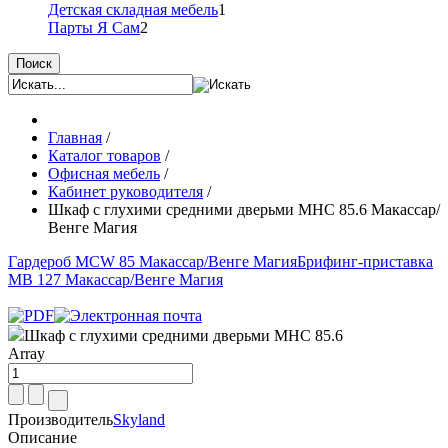
Детская складная мебель
1
Парты Я Сам
2
Поиск
Главная
/
Каталог товаров
/
Офисная мебель
/
Кабинет руководителя
/
Шкаф с глухими средними дверьми MHC 85.6 Макассар/
Венге Магия
Гардероб MCW 85 Макассар/Венге Магия
Брифинг-приставка
MB 127 Макассар/Венге Магия
Шкаф с глухими средними дверьми MHC 85.6
Array
Производитель
Skyland
Описание