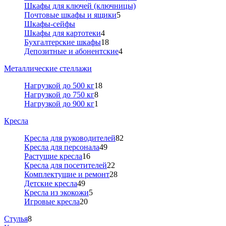
Шкафы для ключей (ключницы)
Почтовые шкафы и ящики
5
Шкафы-сейфы
Шкафы для картотеки
4
Бухгалтерские шкафы
18
Депозитные и абонентские
4
Металлические стеллажи
Нагрузкой до 500 кг
18
Нагрузкой до 750 кг
8
Нагрузкой до 900 кг
1
Кресла
Кресла для руководителей
82
Кресла для персонала
49
Растущие кресла
16
Кресла для посетителей
22
Комплектущие и ремонт
28
Детские кресла
49
Кресла из экокожи
5
Игровые кресла
20
Стулья
8