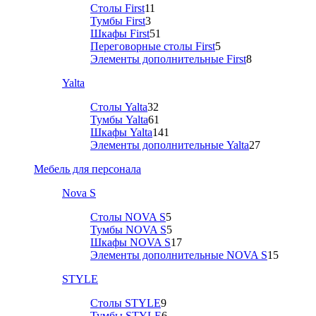
Столы First
11
Тумбы First
3
Шкафы First
51
Переговорные столы First
5
Элементы дополнительные First
8
Yalta
Столы Yalta
32
Тумбы Yalta
61
Шкафы Yalta
141
Элементы дополнительные Yalta
27
Мебель для персонала
Nova S
Столы NOVA S
5
Тумбы NOVA S
5
Шкафы NOVA S
17
Элементы дополнительные NOVA S
15
STYLE
Столы STYLE
9
Тумбы STYLE
6