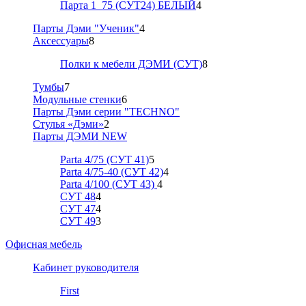
Парта 1_75 (СУТ24) БЕЛЫЙ
4
Парты Дэми "Ученик"
4
Аксессуары
8
Полки к мебели ДЭМИ (СУТ)
8
Тумбы
7
Модульные стенки
6
Парты Дэми серии "TECHNO"
Стулья «Дэми»
2
Парты ДЭМИ NEW
Parta 4/75 (СУТ 41)
5
Parta 4/75-40 (СУТ 42)
4
Parta 4/100 (СУТ 43)
4
СУТ 48
4
СУТ 47
4
СУТ 49
3
Офисная мебель
Кабинет руководителя
First