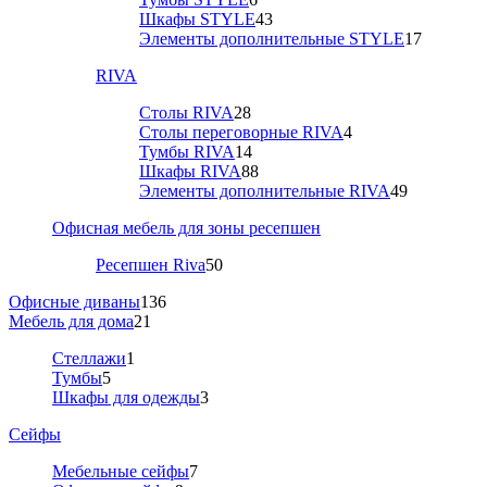
Шкафы STYLE
43
Элементы дополнительные STYLE
17
RIVA
Столы RIVA
28
Столы переговорные RIVA
4
Тумбы RIVA
14
Шкафы RIVA
88
Элементы дополнительные RIVA
49
Офисная мебель для зоны ресепшен
Ресепшен Riva
50
Офисные диваны
136
Мебель для дома
21
Стеллажи
1
Тумбы
5
Шкафы для одежды
3
Сейфы
Мебельные сейфы
7