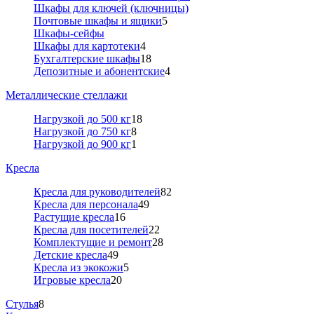
Шкафы для ключей (ключницы)
Почтовые шкафы и ящики
5
Шкафы-сейфы
Шкафы для картотеки
4
Бухгалтерские шкафы
18
Депозитные и абонентские
4
Металлические стеллажи
Нагрузкой до 500 кг
18
Нагрузкой до 750 кг
8
Нагрузкой до 900 кг
1
Кресла
Кресла для руководителей
82
Кресла для персонала
49
Растущие кресла
16
Кресла для посетителей
22
Комплектущие и ремонт
28
Детские кресла
49
Кресла из экокожи
5
Игровые кресла
20
Стулья
8