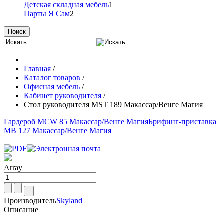
Детская складная мебель
1
Парты Я Сам
2
Поиск
Главная
/
Каталог товаров
/
Офисная мебель
/
Кабинет руководителя
/
Стол руководителя MST 189 Макассар/Венге Магия
Гардероб MCW 85 Макассар/Венге Магия
Брифинг-приставка
MB 127 Макассар/Венге Магия
Array
Производитель
Skyland
Описание