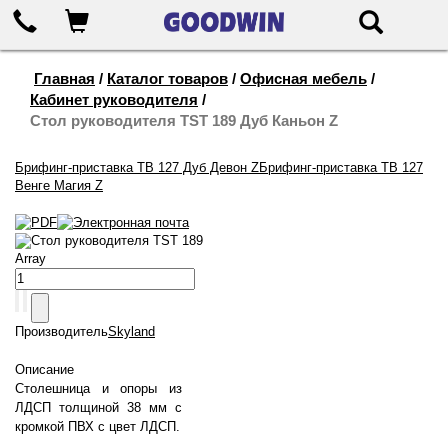
655-888
Корзина
Поиск
Главная
/
Каталог товаров
/
Офисная мебель
/
Кабинет руководителя
/
Стол руководителя TST 189 Дуб Каньон Z
Брифинг-приставка ТВ 127 Дуб Девон Z
Брифинг-приставка ТВ 127
Венге Магия Z
Стол руководителя TST 189
Array
Производитель
Skyland
Описание
Столешница и опоры из
ЛДСП толщиной 38 мм с
кромкой ПВХ с цвет ЛДСП.