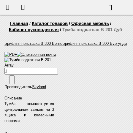
655-888
Корзина
Поиск
Главная
/
Каталог товаров
/
Офисная мебель
/
Кабинет руководителя
/
Тумба подкатная B-201 Дуб
Брифинг-приставка B-300 Венге
Брифинг-приставка B-300 Бургунди
Тумба подкатная B-201
Array
Производитель
Skyland
Описание
Тумба комплектуется
центральным замком на 3
ящика и колесными
опорами.