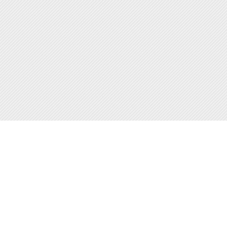
Наши контакты:
ICQ: 654776626
Skype:
goodwin-tver
Email:
goodwin-tver@mail.ru
Магазин-склад: