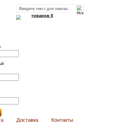
товаров 0
я
ый
та
Доставка
Контакты