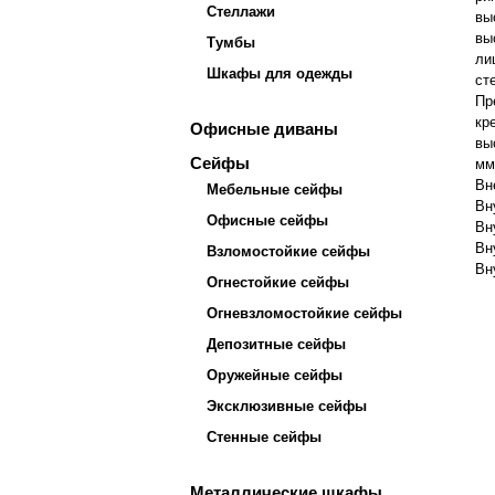
Стеллажи
вы
вы
Тумбы
ли
Шкафы для одежды
ст
Пр
кр
Офисные диваны
вы
Сейфы
мм
Вн
Мебельные сейфы
Вн
Офисные сейфы
Вн
Вн
Взломостойкие сейфы
Вн
Огнестойкие сейфы
Огневзломостойкие сейфы
Депозитные сейфы
Оружейные сейфы
Эксклюзивные сейфы
Стенные сейфы
Металлические шкафы