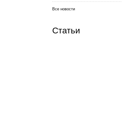
Все новости
Статьи
Наши контакты:
ICQ: 654776626
Skype:
goodwin-tver