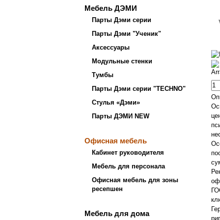
Мебель ДЭМИ
Парты Дэми серии
Парты Дэми "Ученик"
Аксессуары
Модульные стенки
Ar
Тумбы
Парты Дэми серии "TECHNO"
Оп
Стулья «Дэми»
Ос
це
Парты ДЭМИ NEW
п
не
Офисная мебель
Ос
Кабинет руководителя
по
су
Мебель для персонала
Ре
Офисная мебель для зоны
оф
ресепшен
ГО
кл
Ге
Мебель для дома
ри