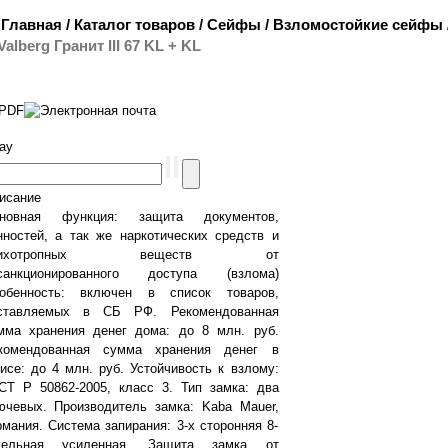
Главная
/
Каталог товаров
/
Сейфы
/
Взломостойкие сейфы
Valberg Гранит III 67 KL + KL
ray
исание
новная функция: защита документов,
нностей, а так же наркотических средств и
сихотропных веществ от
санкционированного доступа (взлома)
обенность: включен в список товаров,
ставляемых в СБ РФ. Рекомендованная
мма хранения денег дома: до 8 млн. руб.
комендованная сумма хранения денег в
исе: до 4 млн. руб. Устойчивость к взлому:
СТ Р 50862-2005, класс 3. Тип замка: два
ючевых. Производитель замка: Kaba Mauer,
рмания. Система запирания: 3-х сторонняя 8-
гельная усиленная. Защита замка от