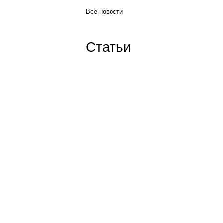
Все новости
Статьи
Наши контакты:
ICQ: 654776626
Skype:
goodwin-tver