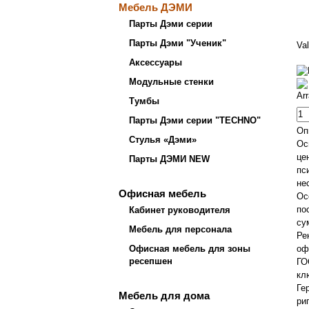
Мебель ДЭМИ
Парты Дэми серии
Парты Дэми "Ученик"
Va
Аксессуары
Модульные стенки
Ar
Тумбы
Парты Дэми серии "TECHNO"
Оп
Стулья «Дэми»
Ос
це
Парты ДЭМИ NEW
п
не
Офисная мебель
Ос
по
Кабинет руководителя
су
Мебель для персонала
Ре
оф
Офисная мебель для зоны
ресепшен
ГО
кл
Ге
Мебель для дома
ри