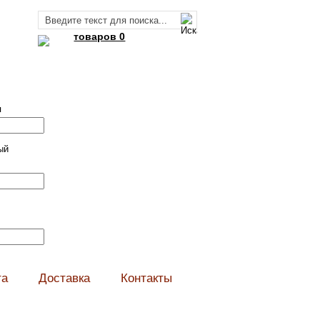
товаров 0
я
ый
та
Доставка
Контакты