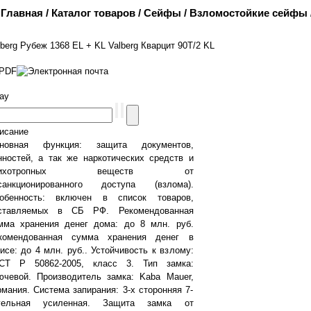
Главная
/
Каталог товаров
/
Сейфы
/
Взломостойкие сейфы
lberg Рубеж 1368 EL + KL
Valberg Кварцит 90Т/2 KL
ray
исание
новная функция: защита документов,
нностей, а так же наркотических средств и
сихотропных веществ от
санкционированного доступа (взлома).
обенность: включен в список товаров,
ставляемых в СБ РФ. Рекомендованная
мма хранения денег дома: до 8 млн. руб.
комендованная сумма хранения денег в
исе: до 4 млн. руб.. Устойчивость к взлому:
СТ Р 50862-2005, класс 3. Тип замка:
ючевой. Производитель замка: Kaba Mauer,
рмания. Система запирания: 3-х сторонняя 7-
гельная усиленная. Защита замка от