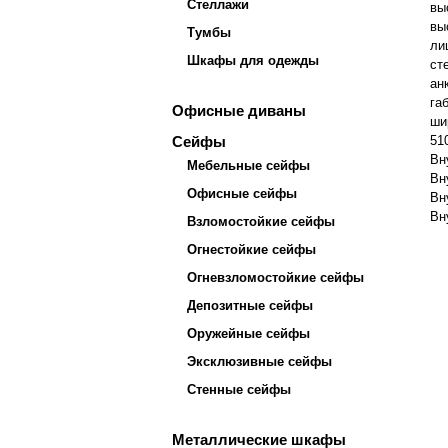
Стеллажи
вы
вы
Тумбы
ли
Шкафы для одежды
ст
ан
га
Офисные диваны
ши
51
Сейфы
Вн
Мебельные сейфы
Вн
Офисные сейфы
Вн
Вн
Взломостойкие сейфы
Огнестойкие сейфы
Огневзломостойкие сейфы
Депозитные сейфы
Оружейные сейфы
Эксклюзивные сейфы
Стенные сейфы
Металлические шкафы