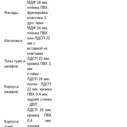
МДФ 16 мм,
плёнка ПВХ;
Фасады:
фрезеровка -
классика 3,
дуо, арка
МДФ 16 мм,
плёнка ПВХ
или ЛДСП 22
Изголовья:
мм с
вставкой из
кож/зама
ЛДСП 22 мм,
Топы тумб и
кромка ПВХ 2
шкафов:
мм
стойки -
ЛДСП 16 мм;
полки - ЛДСП
Корпуса
22 мм, кромка
шкафов:
ПВХ 0,4 мм;
задняя стенка
- ДВП
ЛДСП 16 мм,
кромка ПВХ
0,4 мм;
Корпуса
задняя
тумб: